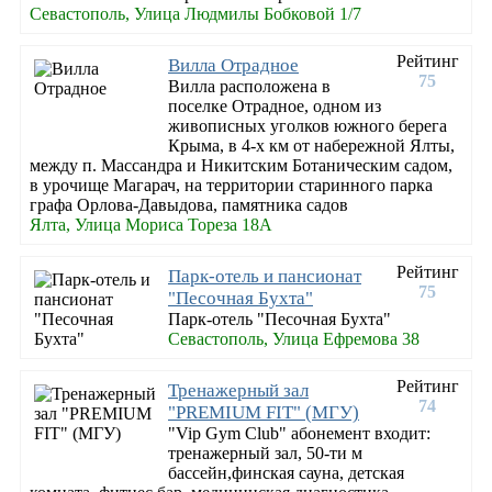
Севастополь, Улица Людмилы Бобковой 1/7
Рейтинг
Вилла Отрадное
75
Вилла расположена в
поселке Отрадное, одном из
живописных уголков южного берега
Крыма, в 4-х км от набережной Ялты,
между п. Массандра и Никитским Ботаническим садом,
в урочище Магарач, на территории старинного парка
графа Орлова-Давыдова, памятника садов
Ялта, Улица Мориса Тореза 18А
Рейтинг
Парк-отель и пансионат
75
"Песочная Бухта"
Парк-отель "Песочная Бухта"
Севастополь, Улица Ефремова 38
Рейтинг
Тренажерный зал
74
"PREMIUM FIT" (МГУ)
"Vip Gym Club" абонемент входит:
тренажерный зал, 50-ти м
бассейн,финская сауна, детская