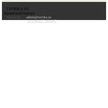
TAVRIKA.SU
Крымский портал
Контакты
admin@tavrika.su
vk.com/id271481405