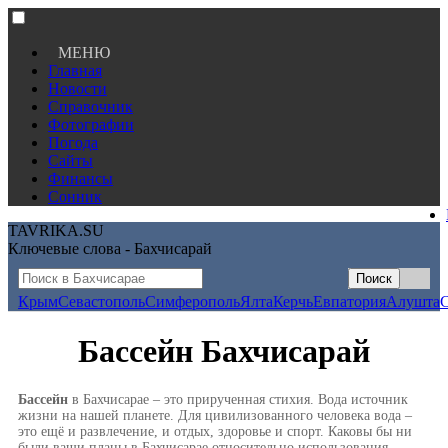
МЕНЮ
Главная
Новости
Справочник
Фотографии
Погода
Сайты
Финансы
Сонник
TAVRIKA.SU
Ключевые слова - Бахчисарай
Крым
Севастополь
Симферополь
Ялта
Керчь
Евпатория
Алушта
Бассейн Бахчисарай
Бассейн
в Бахчисарае – это прирученная стихия. Вода источник
жизни на нашей планете. Для цивилизованного человека вода –
это ещё и развлечение, и отдых, здоровье и спорт. Каковы бы ни
были ваши планы в Бахчисарае относительно использования