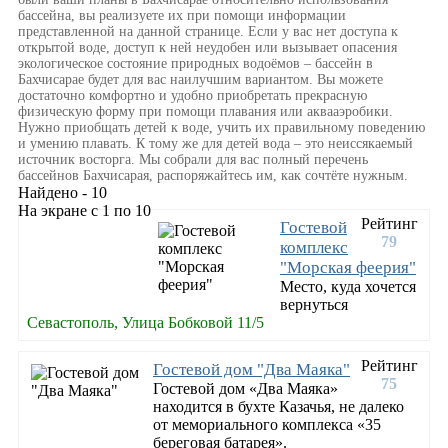
бассейна, вы реализуете их при помощи информации
представленной на данной странице. Если у вас нет доступа к
открытой воде, доступ к ней неудобен или вызывает опасения
экологическое состояние природных водоёмов – бассейн в
Бахчисарае будет для вас наилучшим вариантом. Вы можете
достаточно комфортно и удобно приобретать прекрасную
физическую форму при помощи плавания или аквааэробики.
Нужно приобщать детей к воде, учить их правильному поведению
и умению плавать. К тому же для детей вода – это неиссякаемый
источник восторга. Мы собрали для вас полный перечень
бассейнов Бахчисарая, распоряжайтесь им, как сочтёте нужным.
Найдено - 10
На экране с 1 по 10
Рейтинг
Гостевой
79
комплекс
"Морская феерия"
Место, куда хочется
вернуться
Севастополь, Улица Бобковой 11/5
Рейтинг
Гостевой дом "Два Маяка"
75
Гостевой дом «Два Маяка»
находится в бухте Казачья, не далеко
от мемориального комплекса «35
береговая батарея».