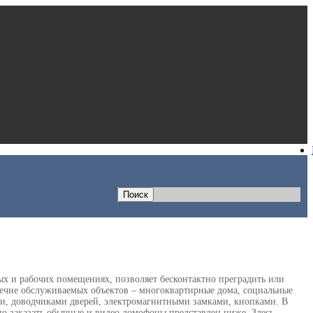
х и рабочих помещениях, позволяет бесконтактно преградить или
речне обслуживаемых объектов – многоквартирные дома, социальные
и, доводчиками дверей, электромагнитными замками, кнопками. В
но заказать обычные и видео домофоны представлен ниже. Здесь