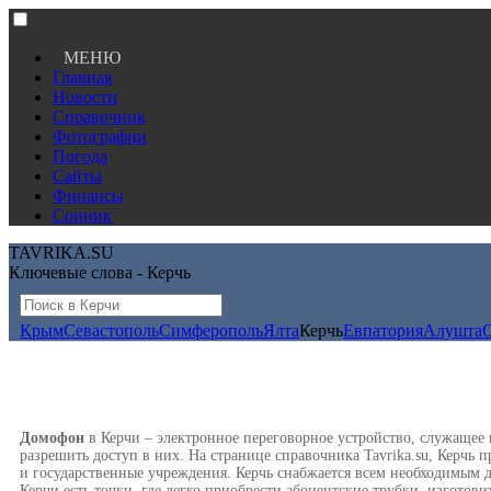
МЕНЮ
Главная
Новости
Справочник
Фотографии
Погода
Сайты
Финансы
Сонник
TAVRIKA.SU
Ключевые слова - Керчь
Крым
Севастополь
Симферополь
Ялта
Керчь
Евпатория
Алушта
Домофон
в Керчи – электронное переговорное устройство, служащее 
разрешить доступ в них. На странице справочника Tavrika.su, Керч
и государственные учреждения. Керчь снабжается всем необходимым
Керчи есть точки, где легко приобрести абонентские трубки, изгото