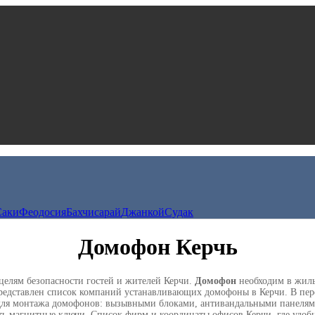
Саки
Феодосия
Бахчисарай
Джанкой
Судак
Домофон Керчь
целям безопасности гостей и жителей Керчи.
Домофон
необходим в жилы
ь представлен список компаний устанавливающих домофоны в Керчи. В пе
 для монтажа домофонов: вызывными блоками, антивандальными панелям
вить магнитные ключи. Список фирм и координаты офисов Керчи, где удоб