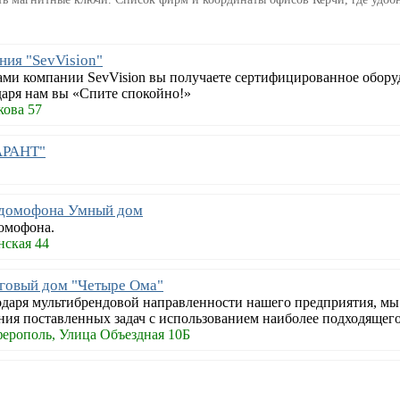
ия "SevVision"
ами компании SevVision вы получаете сертифицированное обору
аря нам вы «Спите спокойно!»
кова 57
АРАНТ"
 домофона Умный дом
омофона.
нская 44
говый дом "Четыре Ома"
одаря мультибрендовой направленности нашего предприятия, м
ния поставленных задач с использованием наиболее подходящего
ерополь, Улица Объездная 10Б