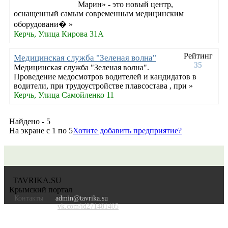
Марин» - это новый центр,
оснащенный самым современным медицинским
оборудовани� »
Керчь, Улица Кирова 31А
Рейтинг
Медицинская служба "Зеленая волна"
35
Медицинская служба "Зеленая волна".
Проведение медосмотров водителей и кандидатов в
водители, при трудоустройстве плавсостава , при »
Керчь, Улица Самойленко 11
Найдено - 5
На экране с 1 по 5
Хотите добавить предприятие?
TAVRIKA.SU
Крымский портал
Контакты
admin@tavrika.su
vk.com/id271481405