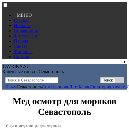
МЕНЮ
Главная
Новости
Справочник
Фотографии
Погода
Сайты
Финансы
Сонник
TAVRIKA.SU
Ключевые слова - Севастополь
Крым
Севастополь
Симферополь
Ялта
Керчь
Евпатория
Алушта
Мед осмотр для моряков
Севастополь
Услуги медосмотра для моряков