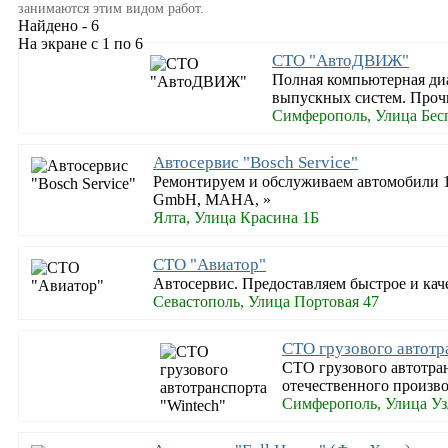
занимаются этим видом работ.
Найдено - 6
На экране с 1 по 6
СТО "АвтоДВИЖ"
Полная компьютерная диа
выпускных систем. Прочи
Симферополь, Улица Бес
Автосервис "Bosch Service"
Ремонтируем и обслуживаем автомобили 12
GmbH, MAHA, »
Ялта, Улица Красина 1Б
СТО "Авиатор"
Автосервис. Предоставляем быстрое и ка
Севастополь, Улица Портовая 47
СТО грузового автотр
СТО грузового автотран
отечественного произво
Симферополь, Улица Уз