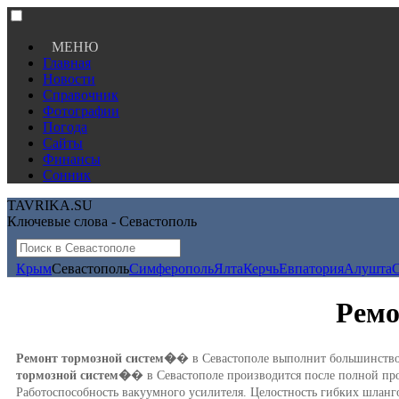
МЕНЮ
Главная
Новости
Справочник
Фотографии
Погода
Сайты
Финансы
Сонник
TAVRIKA.SU
Ключевые слова - Севастополь
Крым
Севастополь
Симферополь
Ялта
Керчь
Евпатория
Алушта
Ремо
Ремонт тормозной систем�
� в Севастополе выполнит большинство 
тормозной систем�
� в Севастополе производится после полной про
Работоспособность вакуумного усилителя. Целостность гибких шланг