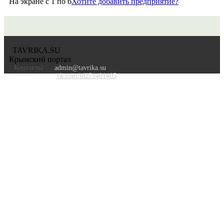
На экране с 1 по 6
Хотите добавить предприятие?
TAVRIKA.SU
Крымский портал
Контакты
admin@tavrika.su
vk.com/id271481405