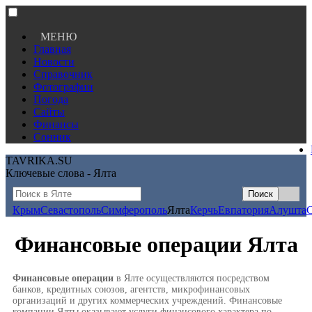
МЕНЮ
Главная
Новости
Справочник
Фотографии
Погода
Сайты
Финансы
Сонник
TAVRIKA.SU
Ключевые слова - Ялта
Крым
Севастополь
Симферополь
Ялта
Керчь
Евпатория
Алушта
Финансовые операции Ялта
Финансовые операции
в Ялте осуществляются посредством
банков, кредитных союзов, агентств, микрофинансовых
организаций и других коммерческих учреждений. Финансовые
компании Ялты оказывают услуги финансового характера по