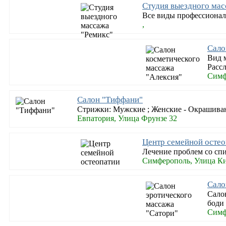
Студия выездного мас
Все виды профессиональ
,
Сало
Вид м
Расс
Симф
Салон "Тиффани"
Стрижки: Мужские ; Женские - Окрашивани
Евпатория, Улица Фрунзе 32
Центр семейной остео
Лечение проблем со сп
Симферополь, Улица Ки
Сало
Сало
боди
Симф