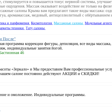
, стимулируется и повышается тонус нервной системы, улучшае
вые ощущения. Массаж оказывает воздействие не только на физич
Массажные салоны Крыма вам предлагают такие виды массажа: оз
уа, аромамассаж, медовый, антицеллюлитный с обёртыванием и
тика и парфюмерия
Косметология
Массажные салоны
Модельные агент
аркеты техники
Тату салоны
и После"
ая программа коррекции фигуры, депиляция, все виды массажа, 
яж, индивидуальные занятия йогой.
 Бастионная 46
расоты «Зеркало» и Мы предоставим Вам профессиональные усл
в нашем салоне постоянно действуют АКЦИИ и СКИДКИ!
ение и омоложение. Индивидуальные программы.
е