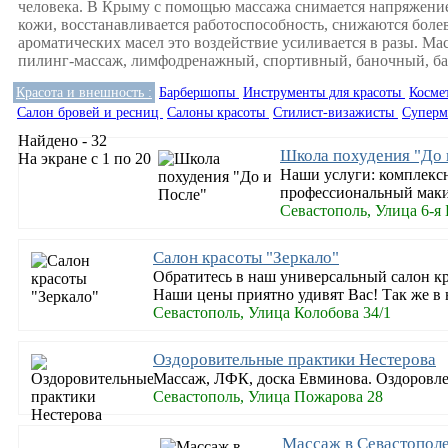
человека. В Крыму с помощью массажа снимается напряжение
кожи, восстанавливается работоспособность, снижаются боле
ароматических масел это воздействие усиливается в разы. 
пилинг-массаж, лимфодренажный, спортивный, баночный, баг
Красота и внешность :
Барбершопы
Инструменты для красоты
Косме
Салон бровей и ресниц
Салоны красоты
Стилист-визажисты
Суперм
Найдено - 32
Школа похудения "До 
На экране с 1 по 20
Наши услуги: комплексн
профессиональный маки
Севастополь, Улица 6-я
Салон красоты "Зеркало"
Обратитесь в наш универсальный салон к
Наши цены приятно удивят Вас! Так же 
Севастополь, Улица Колобова 34/1
Оздоровительные практики Нестерова
Массаж, ЛФК, доска Евминова. Оздоровл
Севастополь, Улица Пожарова 28
Массаж в Севастопол