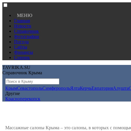
МЕНЮ
Главная
Новости
Справочник
Фотографии
Погода
Сайты
Финансы
Сонник
TAVRIKA.SU
Справочник Крыма
Крым
Севастополь
Симферополь
Ялта
Керчь
Евпатория
Алушта
Другие
Красноперекопск
Массажные салоны Крыма – это салоны, в которых с помощью