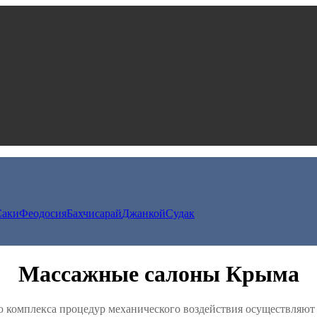
Саки
Феодосия
Бахчисарай
Джанкой
Судак
Массажные салоны Крыма
 комплекса процедур механического воздействия осуществляют