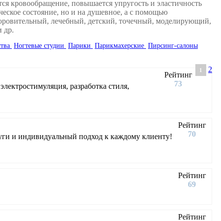
тся кровообращение, повышается упругость и эластичность
еское состояние, но и на душевное, а с помощью
доровительный, лечебный, детский, точечный, моделирующий,
 др.
ства
Ногтевые студии
Парики
Парикмахерские
Пирсинг-салоны
2
1
Рейтинг
73
электростимуляция, разработка стиля,
Рейтинг
70
уги и индивидуальный подход к каждому клиенту!
Рейтинг
69
Рейтинг