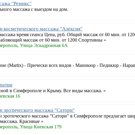
сажа "Ремикс"
ного массажа с выездом на дом.
н косметического массажа "Алексия"
ассажа время сеанса Цена, руб. Общий массаж от 60 мин. от 12
лабляющий массаж от 60 мин. от 1200 Спортивны »
ерополь, Улица Эскадронная 6А
е (Martix) - Прически всех видов - Маникюр - Педикюр - Наращ
патии
иной в Симферополе и Крыму. Все виды массажа. »
евская 16
н эротического массажа "Сатори"
н эротического массажа "Сатори" в Симферополе предлагает шир
 массажа. Красивые »
ерополь, Улица Киевская 179