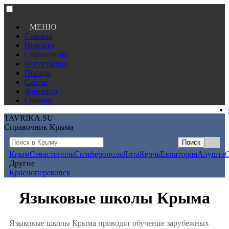
МЕНЮ
Главная
Новости
Справочник
Фотографии
Погода
Сайты
Финансы
Сонник
TAVRIKA.SU
Справочник Крыма
Крым
Севастополь
Симферополь
Ялта
Керчь
Евпатория
Алушта
Другие
Красноперекопск
Языковые школы Крыма
Языковые школы Крыма проводят обучение зарубежных