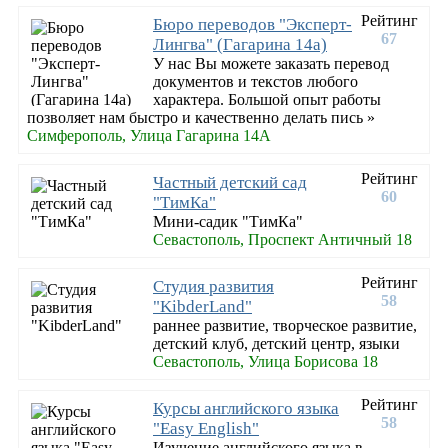
Рейтинг
Бюро переводов "Эксперт-
67
Лингва" (Гагарина 14а)
У нас Вы можете заказать перевод
документов и текстов любого
характера. Большой опыт работы
позволяет нам быстро и качественно делать пись »
Симферополь, Улица Гагарина 14А
Рейтинг
Частный детский сад
60
"ТимКа"
Мини-садик "ТимКа"
Севастополь, Проспект Античный 18
Рейтинг
Студия развития
58
"KibderLand"
раннее развитие, творческое развитие,
детский клуб, детский центр, языки
Севастополь, Улица Борисова 18
Рейтинг
Курсы английского языка
58
"Easy English"
Изучение английского языка в