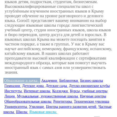
языков детям, подросткам, студентам, бизнесменам.
Высококвалифицированные специалисты школ с
углублённым изучением иностранных языков в Крыму
проводят обучение на уровне разговорного и делового
языка. Gorod1 представляет вашему вниманию на выбор
следующие языковые школы города: лингвистический
учебный центр, студии иностранных языков, школа языков
и бюро переводов, центр досуга для детей и взрослых. В
языковых школах Крыма вы можете посещать занятия в
частном порядке, а также в группах. У нас в Крыму вас
научат английскому, немецкому, французскому, испанскому,
китайскому языкам. В наших школах работают
преподаватели высокой квалификации с сертификатами
международного образца, которые вам помогут выучить
иностранный язык с самых азов или усовершенствовать
знания.
Образование и наука :
Академии
Библиотеки
Бизнес-школы
Гимназии
Детские дома
Детские сады
Детско-юношеские клубы
Институты
Интернат школы
Колледжи
Курсы, учебные центры
Лицеи
Музыкальные, художественные школы
Научные центры
Общеобразовательные школы
Репетиторы
Технические училиша
Университеты
Училище
Центры раннего развития детей
Частные
школы
Школы
Языковые школы