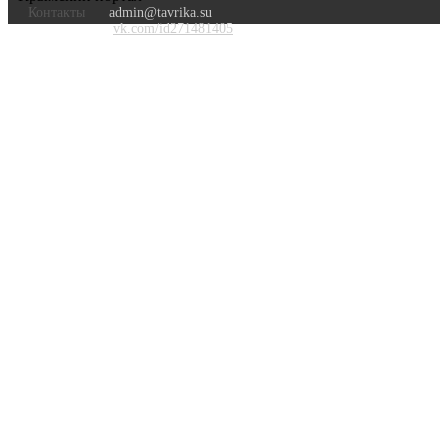
Контакты
admin@tavrika.su
vk.com/id271481405