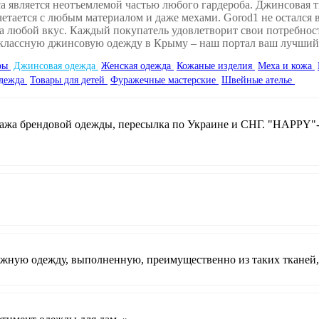
са является неотъемлемой частью любого гардероба. Джинсовая 
тается с любым материалом и даже мехами. Gorod1 не остался в 
любой вкус. Каждый покупатель удовлетворит свои потребности
оклассную джинсовую одежду в Крыму – наш портал ваш лучший
оры
Джинсовая одежда
Женская одежда
Кожаные изделия
Меха и кожа
дежда
Товары для детей
Фуражечные мастерские
Швейные ателье
жа брендовой одежды, пересылка по Украине и СНГ. "HAPPY"- 
жную одежду, выполненную, преимущественно из таких тканей, 