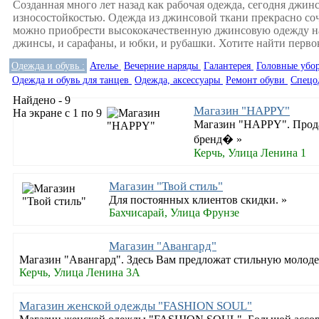
Созданная много лет назад как рабочая одежда, сегодня джин
износостойкостью. Одежда из джинсовой ткани прекрасно соче
можно приобрести высококачественную джинсовую одежду на 
джинсы, и сарафаны, и юбки, и рубашки. Хотите найти перв
Одежда и обувь :
Ателье
Вечерние наряды
Галантерея
Головные уб
Одежда и обувь для танцев
Одежда, аксессуары
Ремонт обуви
Спецо
Найдено - 9
Магазин "HAPPY"
На экране с 1 по 9
Магазин "HAPPY". Прода
бренд� »
Керчь, Улица Ленина 1
Магазин "Твой стиль"
Для постоянных клиентов скидки. »
Бахчисарай, Улица Фрунзе
Магазин "Авангард"
Магазин "Авангард". Здесь Вам предложат стильную молоде
Керчь, Улица Ленина 3А
Магазин женской одежды "FASHION SOUL"