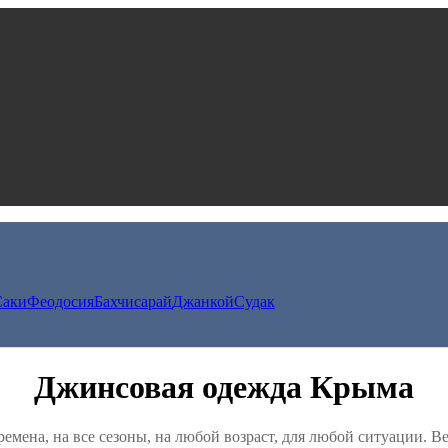
Саки
Феодосия
Бахчисарай
Джанкой
Судак
Джинсовая одежда Крыма
емена, на все сезоны, на любой возраст, для любой ситуации. Ве