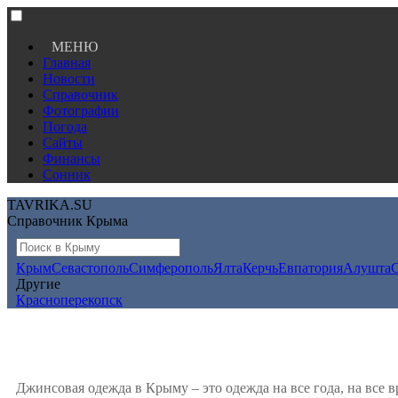
МЕНЮ
Главная
Новости
Справочник
Фотографии
Погода
Сайты
Финансы
Сонник
TAVRIKA.SU
Справочник Крыма
Крым
Севастополь
Симферополь
Ялта
Керчь
Евпатория
Алушта
Другие
Красноперекопск
Джинсовая одежда в Крыму – это одежда на все года, на все вр