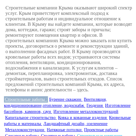
Строительные компании Крыма оказывают широкий спектр
услуг. Крым приветствует комплексный подход к
строительным работам и индивидуальное отношение к
клиентам. В Крыму вы найдете компании, которые возводят
дома, коттеджи, гаражи; строят заборы и причалы;
ремонтируют помещения квартир и офисов. В
строительных компаниях Крыма можно заказать или купить
проекты, договориться о ремонте и реконструкции зданий,
о выполнении фасадных работ. В Крыму производятся
кровельные работы всех видов; устраиваются системы
отопления, вентиляции, кондиционирования,
водоснабжения и канализации. К услугам клиентов –
демонтаж, перепланировка, электромонтаж, доставка
стройматериалов, вывоз строительных отходов. Список
предложений строительных компаний Крыма, их адреса,
телефоны и анонс деятельности – здесь.
Строительные работы :
Бурение скважин
Вентиляция,
кондиционирование,отопление, водоснабж
Геодезия
Изготовление
бассейнов, каминов, саун
Изготовление металлоконструкций
Капитальное строительство
Ковка и кованные изделия
Кровельные
работы и материалы
Ландшафтный дизайн, озеленение
Металлоконструкции
Натяжные потолки
Проектные работы
Слесарные работы
Столярные работы
Строительные компании