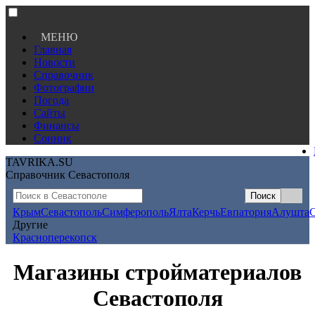
МЕНЮ
Главная
Новости
Справочник
Фотографии
Погода
Сайты
Финансы
Сонник
TAVRIKA.SU
Справочник Севастополя
Крым
Севастополь
Симферополь
Ялта
Керчь
Евпатория
Алушта
Другие
Красноперекопск
Магазины стройматериалов
Севастополя