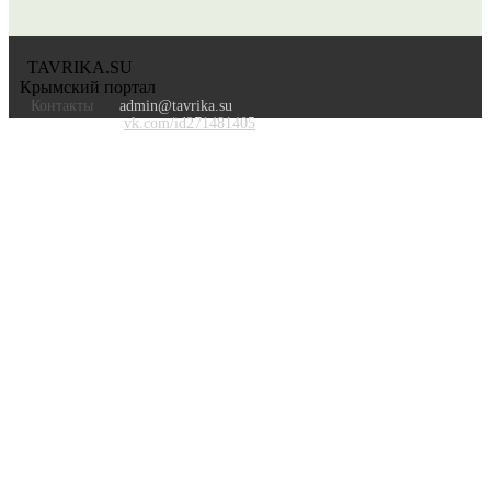
TAVRIKA.SU
Крымский портал
Контакты
admin@tavrika.su
vk.com/id271481405