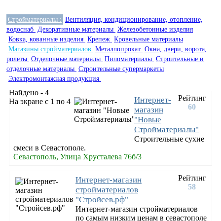
Стройматериалы :
Вентиляция, кондиционирование, отопление,
водоснаб
Декоративные материалы
Железобетонные изделия
Ковка, кованные изделия
Крепеж
Кровельные материалы
Магазины стройматериалов
Металлопрокат
Окна, двери, ворота,
ролеты
Отделочные материалы
Пиломатериалы
Строительные и
отделочные материалы
Строительные супермаркеты
Электромонтажная продукция
Найдено - 4
Рейтинг
Интернет-
На экране с 1 по 4
60
магазин
"Новые
Стройматериалы"
Строительные сухие
смеси в Севастополе.
Севастополь, Улица Хрусталева 76б/3
Рейтинг
Интернет-магазин
58
стройматериалов
"Стройсев.рф"
Интернет-магазин стройматериалов
по самым низким ценам в севастополе