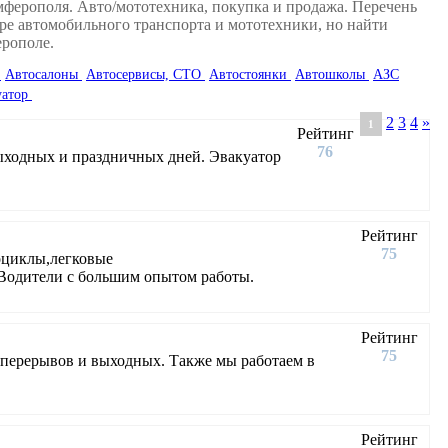
мферополя. Авто/мототехника, покупка и продажа. Перечень
ре автомобильного транспорта и мототехники, но найти
ерополе.
и
Автосалоны
Автосервисы, СТО
Автостоянки
Автошколы
АЗС
уатор
2
3
4
»
1
Рейтинг
76
ыходных и праздничных дней. Эвакуатор
Рейтинг
75
оциклы,легковые
Водители с большим опытом работы.
Рейтинг
75
 перерывов и выходных. Также мы работаем в
Рейтинг