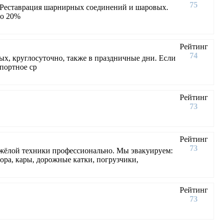
75
я. Реставрация шарнирных соединений и шаровых.
до 20%
Рейтинг
74
ых, круглосуточно, также в праздничные дни. Если
портное ср
Рейтинг
73
Рейтинг
73
яжёлой техники профессионально. Мы эвакуируем:
тора, кары, дорожные катки, погрузчики,
Рейтинг
73