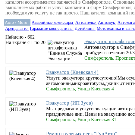
каталоги ассортиментов запчастей в Симферополе. Основные
выполняемых работ и услуг компаний и фирм Симферополя, о
необходимую услугу не так просто. Наш каталог компаний по
Авто / Мото :
Аварийные комиссары
Автоателье
Автозвук
Автомага
Аренда авто
Гаражные кооперативы
Детейлинг
Мототехника и запч
Найдено - 602
Эвакуатор штрафстоян
На экране с 1 по 20
Автоэвакуатор в Симфе
прибудет в течении 20-3
Симферополь, Проспект
Эвакуатор (Киевская 4)
Услуги эвакуатора круглосуточно!Мы осу
автомобили,микроавтобусы,джипы,спецтех
Симферополь, Улица Киевская 4
Эвакуатор (ИП Зуев)
Мы предлагаем услуги эвакуации автотран
праздничные дни. Цены на эвакуацию до
Симферополь, Улица Киевская 31
Ремонт рулевых реек "ГурАвто"