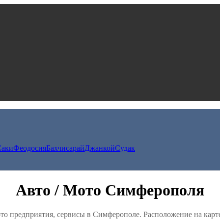
Саки
Феодосия
Бахчисарай
Джанкой
Судак
Авто / Мото Симферополя
ото предприятия, сервисы в Симферополе. Расположение на карт