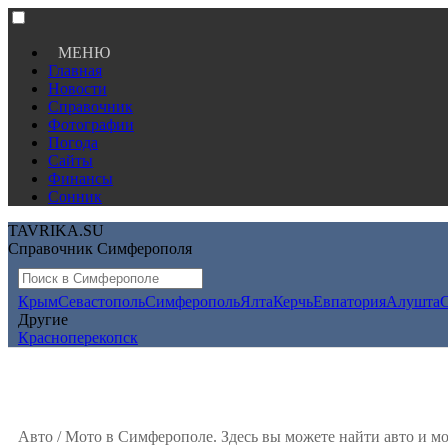
МЕНЮ
Главная
Новости
Справочник
Фотографии
Погода
Сайты
Финансы
Сонник
TAVRIKA.SU
Справочник Симферополя
Крым
Севастополь
Симферополь
Ялта
Керчь
Евпатория
Алушта
Другие
Красноперекопск
Авто / Мото в Симферополе. Здесь вы можете найти авто и м