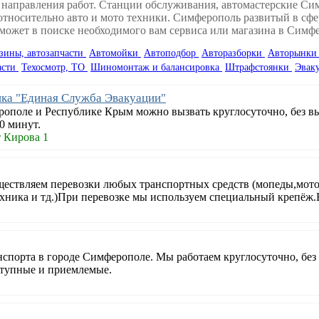
 направления работ. Станции обслуживания, автомастерские Си
тносительно авто и мото техники. Симферополь развитый в сфе
может в поиске необходимого вам сервиса или магазина в Симф
зины, автозапчасти
Автомойки
Автоподбор
Авторазборки
Авторынк
асти
Техосмотр, ТО
Шиномонтаж и балансировка
Штрафстоянки
Эвак
ка "Единая Служба Эвакуации"
рополе и Республике Крым можно вызвать круглосуточно, без в
0 минут.
 Кирова 1
ществляем перевозки любых транспортных средств (мопеды,мот
ника и тд.)При перевозке мы используем специальный крепёж.
спорта в городе Симферополе. Мы работаем круглосуточно, без
ступные и приемлемые.