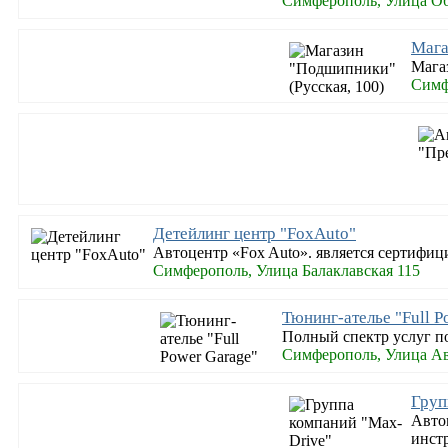
Симферополь, Улица Об
Мага
Мага
Симф
Детейлинг центр "FoxAuto"
Автоцентр «Fox Auto». является сертифиц
Симферополь, Улица Балаклавская 115
Тюнинг-ателье "Full P
Полный спектр услуг по
Симферополь, Улица А
Груп
Авто
инст