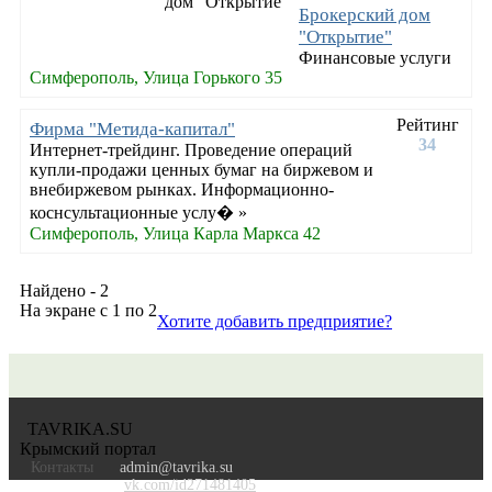
Брокерский дом
"Открытие"
Финансовые услуги
Симферополь, Улица Горького 35
Рейтинг
Фирма "Метида-капитал"
34
Интернет-трейдинг. Проведение операций
купли-продажи ценных бумаг на биржевом и
внебиржевом рынках. Информационно-
коснсультационные услу� »
Симферополь, Улица Карла Маркса 42
Найдено - 2
На экране с 1 по 2
Хотите добавить предприятие?
TAVRIKA.SU
Крымский портал
Контакты
admin@tavrika.su
vk.com/id271481405