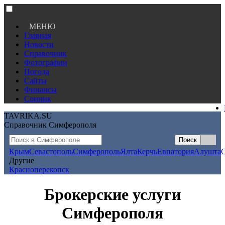
МЕНЮ
Главная
Новости
Справочник
Фотографии
Погода
Сайты
Финансы
Сонник
TAVRIKA.SU
Справочник Симферополя
Крым
Севастополь
Симферополь
Ялта
Керчь
Евпатория
Алушта
Другие
Красноперекопск
Брокерские услуги
Симферополя