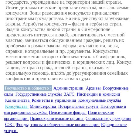
государств, учрежденные на территории нашей страны.
Иначе дипломатические представительства, возглавляемые
консулами. Зоны размещения консульств принадлежат
иностранным государствам. На них действуют зарубежные
законы. Атрибуты консульств – флаги и гербы их стран.
Задачи консульства любой страны в Симферополе –
представлять интересы людей, контактировать с местной
властью, заниматься обслуживанием граждан, решать их
проблемы в рамках закона, оформлять паспорта, визы,
справки, нотариальные и пр. документы. Консульства,
местоположение которых обозначается как Симферополь,
решают вопросы и физических, и юридических лиц. Консул
защищает права граждан своей страны, оказывает
социальную помощь, вплоть до урегулирования семейных
конфликтов и представительства в судах.
Государство и общество :
Администрации
Архивы
Вооруженные
силы
Государственные службы
ЗАГС
Инспекции и комиссии
Казначейства
Комитеты и управления
Коммунальные службы
Консульства
Министерства
Нотариальные услуги
Паспортные и
миграционные службы
Пенсионные фонды
Политические
организации
Правоохранительные органы
Социальные учреждения
СЭС
Фонды, союзы и общественные организации
Юридические
услуги