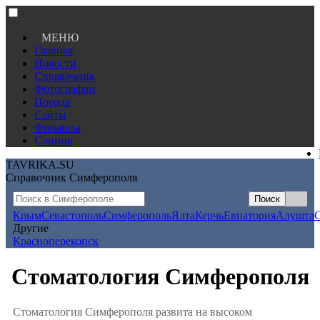
МЕНЮ
Главная
Новости
Справочник
Фотографии
Погода
Сайты
Финансы
Сонник
TAVRIKA.SU
Справочник Симферополя
Крым
Севастополь
Симферополь
Ялта
Керчь
Евпатория
Алушта
Другие
Красноперекопск
Стоматология Симферополя
Стоматология Симферополя развита на высоком