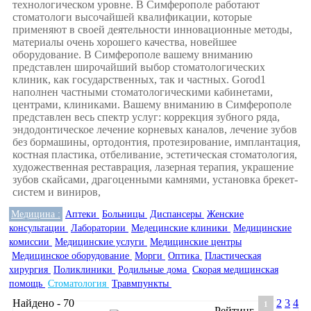
технологическом уровне. В Симферополе работают
стоматологи высочайшей квалификации, которые
применяют в своей деятельности инновационные методы,
материалы очень хорошего качества, новейшее
оборудование. В Симферополе вашему вниманию
представлен широчайший выбор стоматологических
клиник, как государственных, так и частных. Gorod1
наполнен частными стоматологическими кабинетами,
центрами, клиниками. Вашему вниманию в Симферополе
представлен весь спектр услуг: коррекция зубного ряда,
эндодонтическое лечение корневых каналов, лечение зубов
без бормашины, ортодонтия, протезирование, имплантация,
костная пластика, отбеливание, эстетическая стоматология,
художественная реставрация, лазерная терапия, украшение
зубов скайсами, драгоценными камнями, установка брекет-
систем и виниров,
Медицина :
Аптеки
Больницы
Диспансеры
Женские
консультации
Лаборатории
Медецинские клиники
Медицинские
комиссии
Медицинские услуги
Медицинские центры
Медицинское оборудование
Морги
Оптика
Пластическая
хирургия
Поликлиники
Родильные дома
Скорая медицинская
помощь
Стоматология
Травмпункты
Найдено - 70
2
3
4
1
Рейтинг