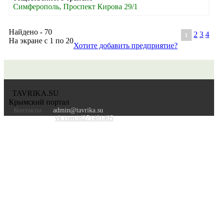
Симферополь, Проспект Кирова 29/1
Найдено - 70
2
3
4
1
На экране с 1 по 20
Хотите добавить предприятие?
TAVRIKA.SU
Крымский портал
Контакты
admin@tavrika.su
vk.com/id271481405