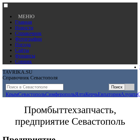
МЕНЮ
Главная
Новости
Справочник
Фотографии
Погода
Сайты
Финансы
Сонник
TAVRIKA.SU
Справочник Севастополя
Крым
Севастополь
Симферополь
Ялта
Керчь
Евпатория
Алушта
Промбыттехзапчасть,
предприятие Севастополь
Предприятие