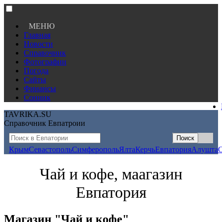
МЕНЮ
Главная
Новости
Справочник
Фотографии
Погода
Сайты
Финансы
Сонник
TAVRIKA.SU
Справочник Евпатроии
Крым
Севастополь
Симферополь
Ялта
Керчь
Евпатория
Алушта
Чай и кофе, маагазин
Евпатория
Магазин "Чай и кофе"