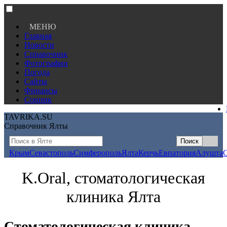
МЕНЮ
Главная
Новости
Справочник
Фотографии
Погода
Сайты
Финансы
Сонник
TAVRIKA.SU
Справочник Ялты
Крым
Севастополь
Симферополь
Ялта
Керчь
Евпатория
Алушта
K.Oral, стоматологическая
клиника Ялта
Стоматологическая клиника