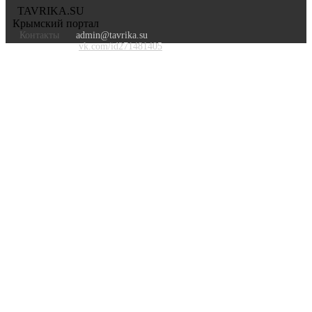
TAVRIKA.SU
Крымский портал
Контакты
admin@tavrika.su
vk.com/id271481405