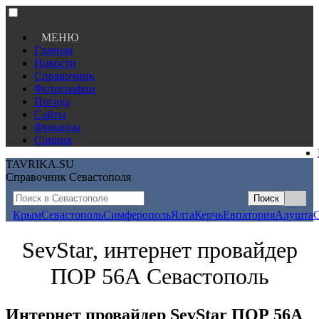
МЕНЮ
Главная
Новости
Справочник
Фотографии
Погода
Сайты
Финансы
Сонник
TAVRIKA.SU
Справочник Севастополя
Крым
Севастополь
Симферополь
Ялта
Керчь
Евпатория
Алушта
SevStar, интернет провайдер
ПОР 56А Севастополь
Интернет провайдер SevStar ПОР 56А