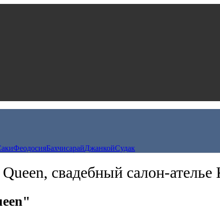
Саки
Феодосия
Бахчисарай
Джанкой
Судак
 Queen, свадебный салон-ателье 
ueen"