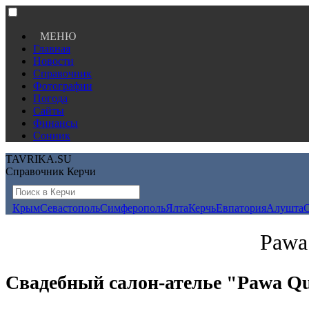
МЕНЮ
Главная
Новости
Справочник
Фотографии
Погода
Сайты
Финансы
Сонник
TAVRIKA.SU
Справочник Керчи
Крым
Севастополь
Симферополь
Ялта
Керчь
Евпатория
Алушта
Pawa
Свадебный салон-ателье "Pawa Q