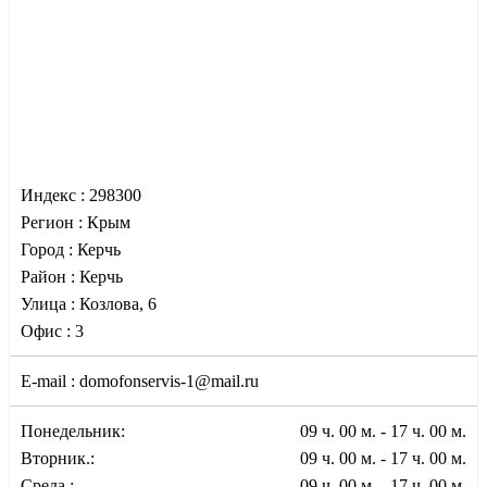
Индекс :
298300
Регион :
Крым
Город :
Керчь
Район :
Керчь
Улица :
Козлова, 6
Офис :
3
E-mail :
domofonservis-1@mail.ru
Понедельник:
09 ч. 00 м. - 17 ч. 00 м.
Вторник.:
09 ч. 00 м. - 17 ч. 00 м.
Среда.:
09 ч. 00 м. - 17 ч. 00 м.