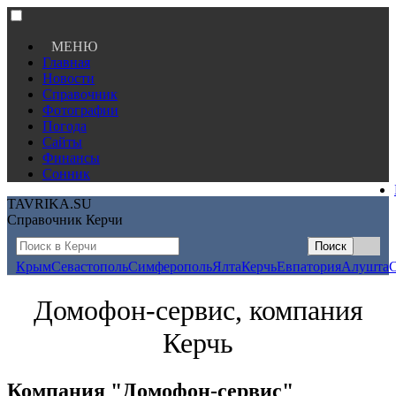
МЕНЮ
Главная
Новости
Справочник
Фотографии
Погода
Сайты
Финансы
Сонник
TAVRIKA.SU
Справочник Керчи
Крым
Севастополь
Симферополь
Ялта
Керчь
Евпатория
Алушта
Домофон-сервис, компания
Керчь
Компания "Домофон-сервис"