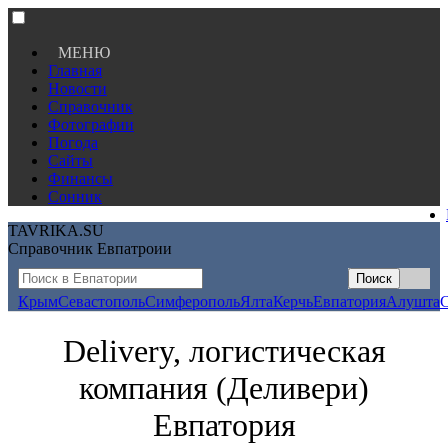
МЕНЮ
Главная
Новости
Справочник
Фотографии
Погода
Сайты
Финансы
Сонник
TAVRIKA.SU
Справочник Евпатроии
Крым
Севастополь
Симферополь
Ялта
Керчь
Евпатория
Алушта
Delivery, логистическая
компания (Деливери)
Евпатория