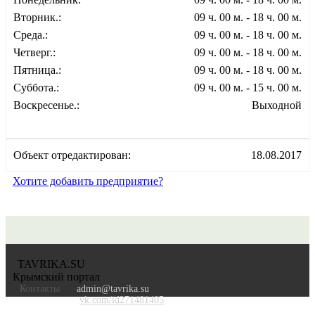
Вторник.:
09 ч. 00 м. - 18 ч. 00 м.
Среда.:
09 ч. 00 м. - 18 ч. 00 м.
Четверг.:
09 ч. 00 м. - 18 ч. 00 м.
Пятница.:
09 ч. 00 м. - 18 ч. 00 м.
Суббота.:
09 ч. 00 м. - 15 ч. 00 м.
Воскресенье.:
Выходной
Объект отредактирован:
18.08.2017
Хотите добавить предприятие?
TAVRIKA.SU
Крымский портал
Контакты
admin@tavrika.su
vk.com/id271481405