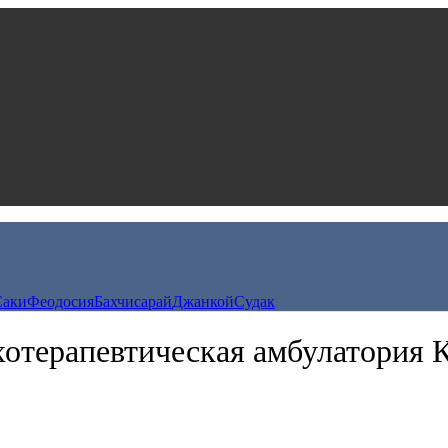
Саки
Феодосия
Бахчисарай
Джанкой
Судак
отерапевтическая амбулатория 