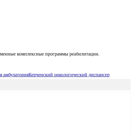
временные комплексные программы реабилитации.
я амбулатория
Керченский онкологический диспансер