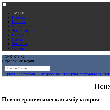
МЕНЮ
Главная
Новости
Справочник
Фотографии
Погода
Сайты
Финансы
Сонник
TAVRIKA.SU
Справочник Керчи
Крым
Севастополь
Симферополь
Ялта
Керчь
Евпатория
Алушта
Псих
Психотерапевтическая амбулатория