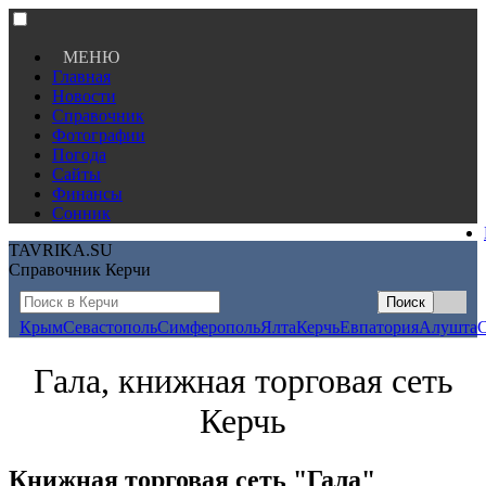
МЕНЮ
Главная
Новости
Справочник
Фотографии
Погода
Сайты
Финансы
Сонник
TAVRIKA.SU
Справочник Керчи
Крым
Севастополь
Симферополь
Ялта
Керчь
Евпатория
Алушта
Гала, книжная торговая сеть
Керчь
Книжная торговая сеть "Гала"