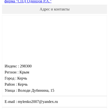
фирма "CПД Одинцов Р.А."
Адрес и контакты
Индекс :
298300
Регион :
Крым
Город :
Керчь
Район :
Керчь
Улица :
Володи Дубинина, 15
E-mail :
mylenko2007@yandex.ru