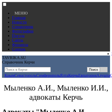
МЕНЮ
Главная
Новости
Справочник
Фотографии
Погода
Сайты
Финансы
Сонник
TAVRIKA.SU
Справочник Керчи
Крым
Севастополь
Симферополь
Ялта
Керчь
Евпатория
Алушта
Мыленко А.И., Мыленко И.И.,
адвокаты Керчь
Адвокаты "Мыленко А.И.,