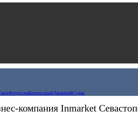
Саки
Феодосия
Бахчисарай
Джанкой
Судак
нес-компания Inmarket Севасто