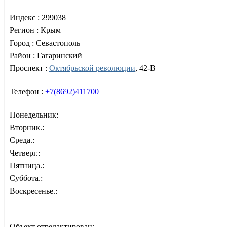
Индекс :
299038
Регион :
Крым
Город :
Севастополь
Район :
Гагаринский
Проспект :
Октябрьской революции
, 42-В
Телефон :
+7(8692)411700
Понедельник:
Вторник.:
Среда.:
Четверг.:
Пятница.:
Суббота.:
Воскресенье.:
Объект отредактирован: