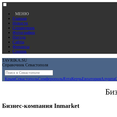
МЕНЮ
Главная
Новости
Справочник
Фотографии
Погода
Сайты
Финансы
Сонник
TAVRIKA.SU
Справочник Севастополя
Крым
Севастополь
Симферополь
Ялта
Керчь
Евпатория
Алушта
Биз
Бизнес-компания Inmarket