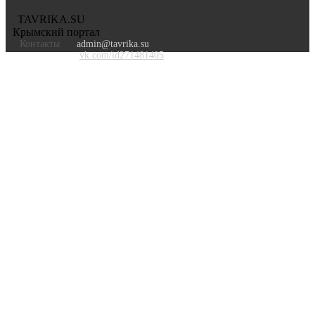
TAVRIKA.SU
Крымский портал
Контакты
admin@tavrika.su
vk.com/id271481405