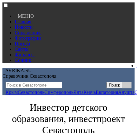
МЕНЮ
Главная
Новости
Справочник
Фотографии
Погода
Сайты
Финансы
Сонник
TAVRIKA.SU
Справочник Севастополя
Крым
Севастополь
Симферополь
Ялта
Керчь
Евпатория
Алушта
Инвестор детского
образования, инвестпроект
Севастополь