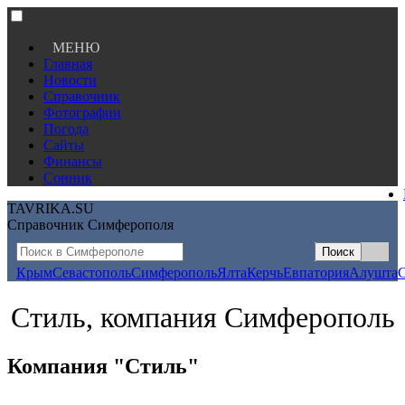
МЕНЮ
Главная
Новости
Справочник
Фотографии
Погода
Сайты
Финансы
Сонник
TAVRIKA.SU
Справочник Симферополя
Крым
Севастополь
Симферополь
Ялта
Керчь
Евпатория
Алушта
Стиль, компания Симферополь
Компания "Стиль"