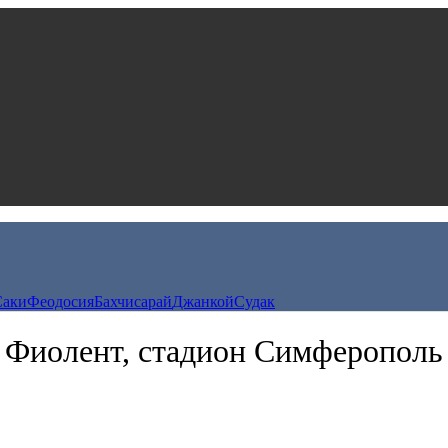
Саки
Феодосия
Бахчисарай
Джанкой
Судак
Фиолент, стадион Симферополь