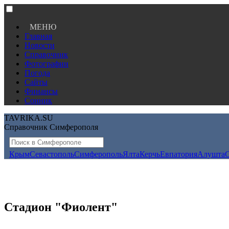
МЕНЮ
Главная
Новости
Справочник
Фотографии
Погода
Сайты
Финансы
Сонник
TAVRIKA.SU
Справочник Симферополя
Крым
Севастополь
Симферополь
Ялта
Керчь
Евпатория
Алушта
Стадион "Фиолент"