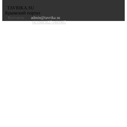
TAVRIKA.SU
Крымский портал
Контакты
admin@tavrika.su
vk.com/id271481405