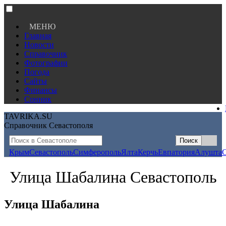
МЕНЮ
Главная
Новости
Справочник
Фотографии
Погода
Сайты
Финансы
Сонник
TAVRIKA.SU
Справочник Севастополя
Крым
Севастополь
Симферополь
Ялта
Керчь
Евпатория
Алушта
Улица Шабалина Севастополь
Улица Шабалина