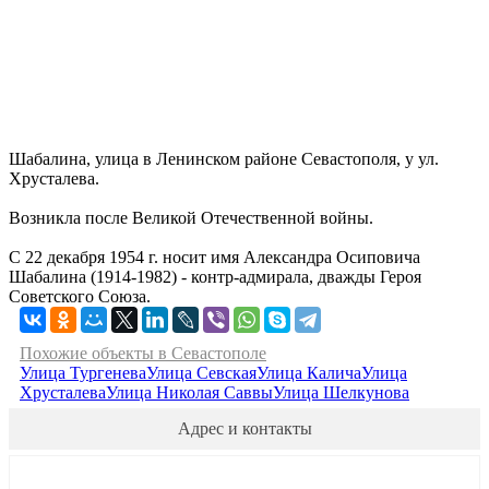
Шабалина, улица в Ленинском районе Севастополя, у ул.
Хрусталева.
Возникла после Великой Отечественной войны.
С 22 декабря 1954 г. носит имя Александра Осиповича
Шабалина (1914-1982) - контр-адмирала, дважды Героя
Советского Союза.
Похожие объекты в Севастополе
Улица Тургенева
Улица Севская
Улица Калича
Улица
Хрусталева
Улица Николая Саввы
Улица Шелкунова
Адрес и контакты