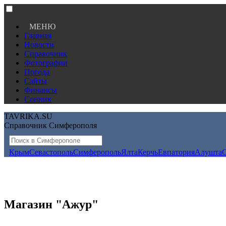
МЕНЮ
Главная
Новости
Справочник
Фотографии
Погода
Сайты
Финансы
Сонник
TAVRIKA.SU
Справочник Симферополя
Крым
Севастополь
Симферополь
Ялта
Керчь
Евпатория
Алушта
Магазин "Ажур"