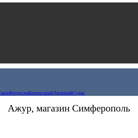
Саки
Феодосия
Бахчисарай
Джанкой
Судак
Ажур, магазин Симферополь