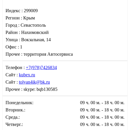
Индекс :
299009
Регион :
Крым
Город :
Севастополь
Район :
Нахимовский
Улица :
Вокзальная, 14
Офис :
1
Прочее :
территория Автосервиса
Телефон :
+7(978)7426834
Сайт :
kubex.ru
Сайт :
tolyan4ik@bk.ru
Прочее :
skype: bqb130585
Понедельник:
09 ч. 00 м. - 18 ч. 00 м.
Вторник.:
09 ч. 00 м. - 18 ч. 00 м.
Среда.:
09 ч. 00 м. - 18 ч. 00 м.
Четверг.:
09 ч. 00 м. - 18 ч. 00 м.