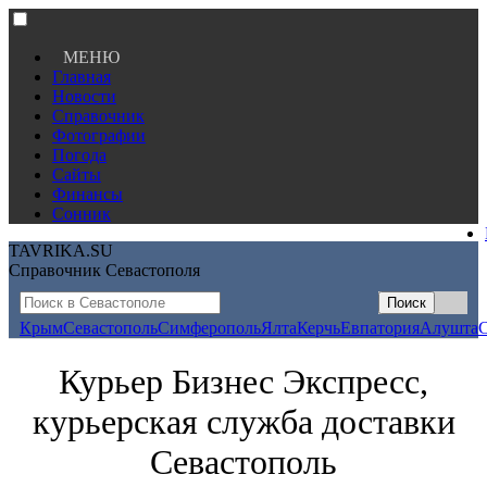
МЕНЮ
Главная
Новости
Справочник
Фотографии
Погода
Сайты
Финансы
Сонник
TAVRIKA.SU
Справочник Севастополя
Крым
Севастополь
Симферополь
Ялта
Керчь
Евпатория
Алушта
Курьер Бизнес Экспресс,
курьерская служба доставки
Севастополь