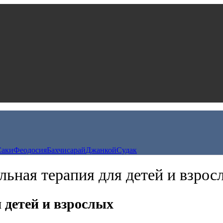
Саки
Феодосия
Бахчисарай
Джанкой
Судак
льная терапия для детей и взрос
 детей и взрослых