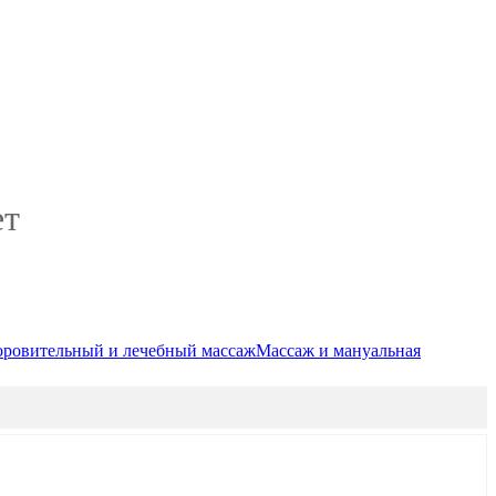
ет
оровительный и лечебный массаж
Массаж и мануальная