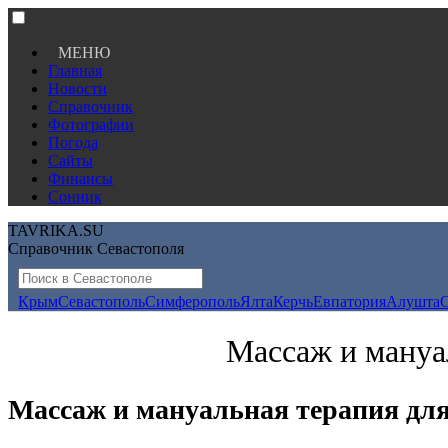
МЕНЮ
Главная
Новости
Справочник
Фотографии
Погода
Сайты
Финансы
Сонник
TAVRIKA.SU
Справочник Севастополя
Крым
Севастополь
Симферополь
Ялта
Керчь
Евпатория
Алушта
Массаж и мануа
Массаж и мануальная терапия для