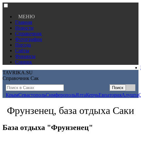
МЕНЮ
Главная
Новости
Справочник
Фотографии
Погода
Сайты
Финансы
Сонник
TAVRIKA.SU
Справочник Сак
Крым
Севастополь
Симферополь
Ялта
Керчь
Евпатория
Алушта
Фрунзенец, база отдыха Саки
База отдыха "Фрунзенец"