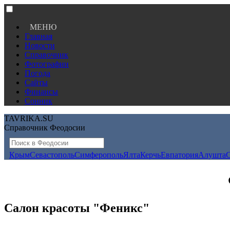
МЕНЮ
Главная
Новости
Справочник
Фотографии
Погода
Сайты
Финансы
Сонник
TAVRIKA.SU
Справочник Феодосии
Крым
Севастополь
Симферополь
Ялта
Керчь
Евпатория
Алушта
Салон красоты "Феникс"