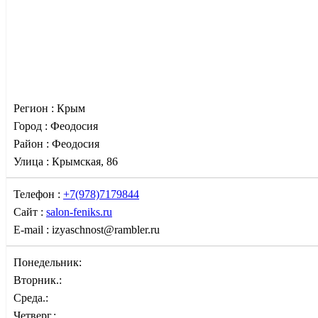
Регион :
Крым
Город :
Феодосия
Район :
Феодосия
Улица :
Крымская, 86
Телефон :
+7(978)7179844
Сайт :
salon-feniks.ru
E-mail :
izyaschnost@rambler.ru
Понедельник:
Вторник.:
Среда.:
Четверг.: