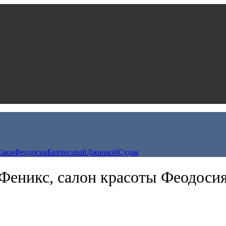
Саки
Феодосия
Бахчисарай
Джанкой
Судак
Феникс, салон красоты Феодоси