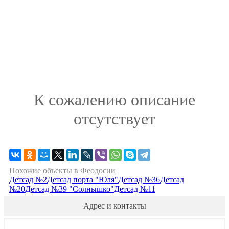
К сожалению описание
отсутствует
Похожие объекты в Феодосии
Детсад №2
Детсад порта "Юля"
Детсад №36
Детсад
№20
Детсад №39 "Солнышко"
Детсад №11
Адрес и контакты