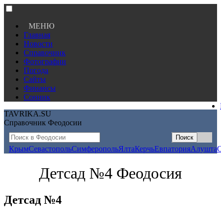
МЕНЮ
Главная
Новости
Справочник
Фотографии
Погода
Сайты
Финансы
Сонник
TAVRIKA.SU
Справочник Феодосии
Крым
Севастополь
Симферополь
Ялта
Керчь
Евпатория
Алушта
Детсад №4 Феодосия
Детсад №4