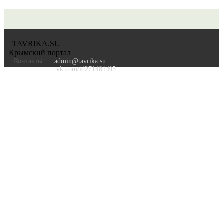
TAVRIKA.SU
Крымский портал
Контакты
admin@tavrika.su
vk.com/id271481405