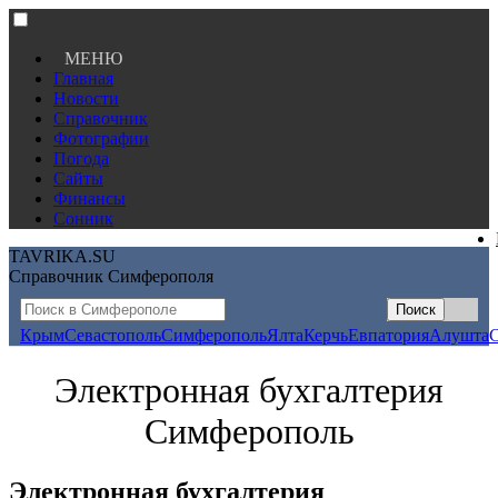
МЕНЮ
Главная
Новости
Справочник
Фотографии
Погода
Сайты
Финансы
Сонник
TAVRIKA.SU
Справочник Симферополя
Крым
Севастополь
Симферополь
Ялта
Керчь
Евпатория
Алушта
Электронная бухгалтерия
Симферополь
Электронная бухгалтерия