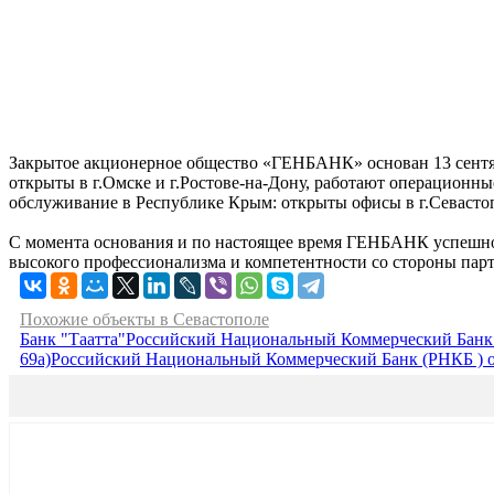
Закрытое акционерное общество «ГЕНБАНК» основан 13 сентяб
открыты в г.Омске и г.Ростове-на-Дону, работают операционн
обслуживание в Республике Крым: открыты офисы в г.Севастоп
С момента основания и по настоящее время ГЕНБАНК успешно о
высокого профессионализма и компетентности со стороны парт
Похожие объекты в Севастополе
Банк "Таатта"
Российский Национальный Коммерческий Банк (
69а)
Российский Национальный Коммерческий Банк (РНКБ ) о