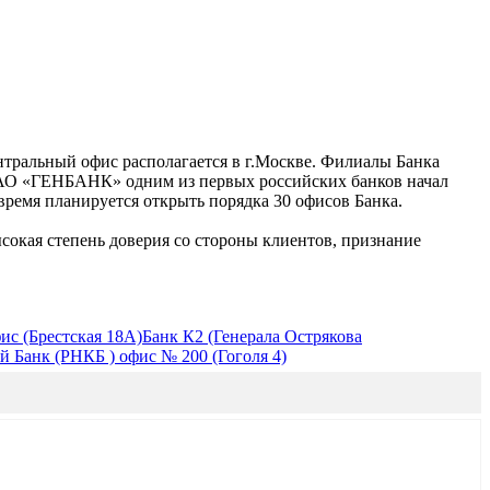
тральный офис располагается в г.Москве. Филиалы Банка
а ЗАО «ГЕНБАНК» одним из первых российских банков начал
время планируется открыть порядка 30 офисов Банка.
сокая степень доверия со стороны клиентов, признание
с (Брестская 18А)
Банк К2 (Генерала Острякова
Банк (РНКБ ) офис № 200 (Гоголя 4)