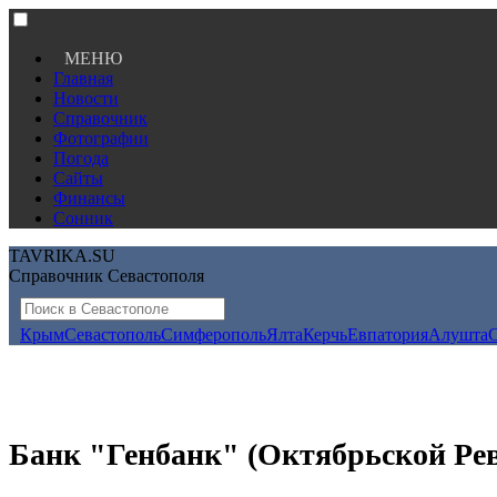
МЕНЮ
Главная
Новости
Справочник
Фотографии
Погода
Сайты
Финансы
Сонник
TAVRIKA.SU
Справочник Севастополя
Крым
Севастополь
Симферополь
Ялта
Керчь
Евпатория
Алушта
Банк "Генбанк" (Октябрьской Рев