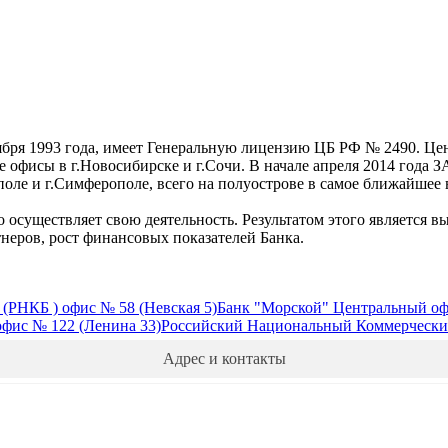
ря 1993 года, имеет Генеральную лицензию ЦБ РФ № 2490. Цен
ые офисы в г.Новосибирске и г.Сочи. В начале апреля 2014 год
оле и г.Симферополе, всего на полуострове в самое ближайшее 
существляет свою деятельность. Результатом этого является вы
неров, рост финансовых показателей Банка.
РНКБ ) офис № 58 (Невская 5)
Банк "Морской" Центральный офи
фис № 122 (Ленина 33)
Российский Национальный Коммерческий 
Адрес и контакты