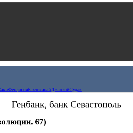
Саки
Феодосия
Бахчисарай
Джанкой
Судак
Генбанк, банк Севастополь
олюции, 67)