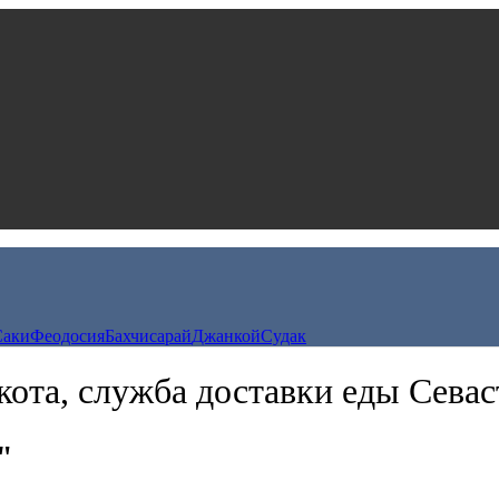
Саки
Феодосия
Бахчисарай
Джанкой
Судак
ота, служба доставки еды Сева
"