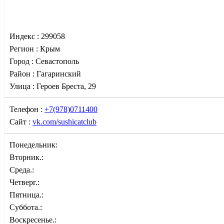
Индекс :
299058
Регион :
Крым
Город :
Севастополь
Район :
Гагаринский
Улица :
Героев Бреста, 29
Телефон :
+7(978)0711400
Сайт :
vk.com/sushicatclub
Понедельник:
Вторник.:
Среда.:
Четверг.:
Пятница.:
Суббота.:
Воскресенье.: