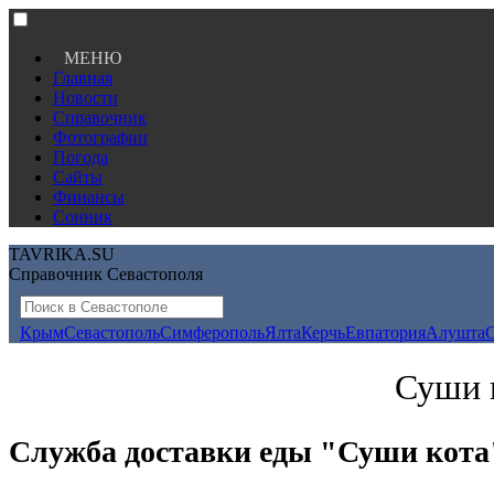
МЕНЮ
Главная
Новости
Справочник
Фотографии
Погода
Сайты
Финансы
Сонник
TAVRIKA.SU
Справочник Севастополя
Крым
Севастополь
Симферополь
Ялта
Керчь
Евпатория
Алушта
Суши к
Служба доставки еды "Суши кота