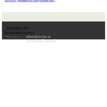
Хотите добавить предприятие?
TAVRIKA.SU
Крымский портал
Контакты
admin@tavrika.su
vk.com/id271481405