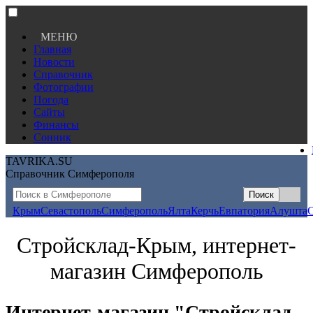
МЕНЮ
Главная
Новости
Справочник
Фотографии
Погода
Сайты
Финансы
Сонник
TAVRIKA.SU
Справочник Симферополя
Крым
Севастополь
Симферополь
Ялта
Керчь
Евпатория
Алушта
Стройсклад-Крым, интернет-
магазин Симферополь
Интернет-магазин "Стройсклад-