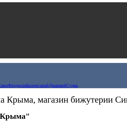
Саки
Феодосия
Бахчисарай
Джанкой
Судак
 Крыма, магазин бижутерии С
 Крыма"