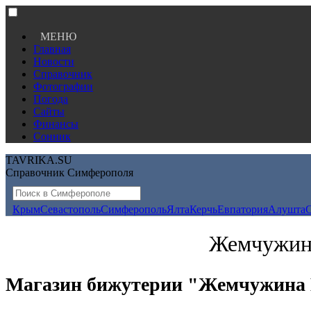
МЕНЮ
Главная
Новости
Справочник
Фотографии
Погода
Сайты
Финансы
Сонник
TAVRIKA.SU
Справочник Симферополя
Крым
Севастополь
Симферополь
Ялта
Керчь
Евпатория
Алушта
Жемчужина
Магазин бижутерии "Жемчужина