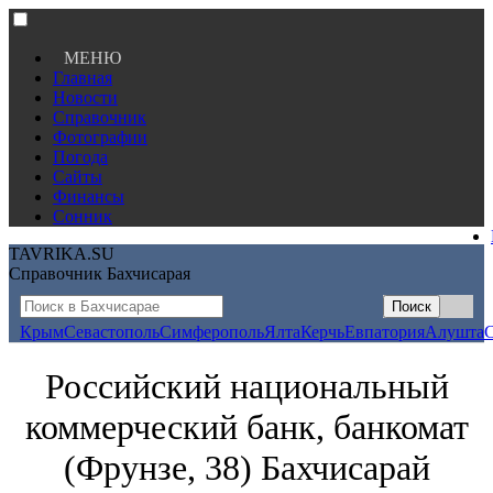
МЕНЮ
Главная
Новости
Справочник
Фотографии
Погода
Сайты
Финансы
Сонник
TAVRIKA.SU
Справочник Бахчисарая
Крым
Севастополь
Симферополь
Ялта
Керчь
Евпатория
Алушта
Российский национальный
коммерческий банк, банкомат
(Фрунзе, 38) Бахчисарай