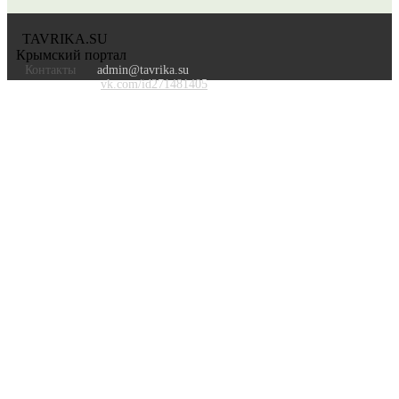
TAVRIKA.SU
Крымский портал
Контакты
admin@tavrika.su
vk.com/id271481405