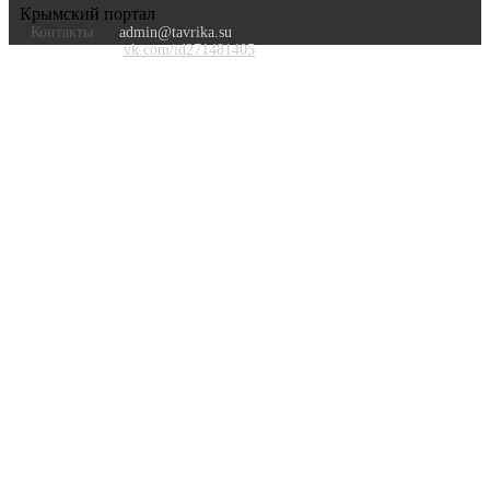
Крымский портал
Контакты
admin@tavrika.su
vk.com/id271481405