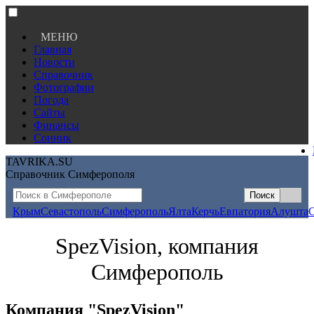
МЕНЮ
Главная
Новости
Справочник
Фотографии
Погода
Сайты
Финансы
Сонник
TAVRIKA.SU
Справочник Симферополя
Крым
Севастополь
Симферополь
Ялта
Керчь
Евпатория
Алушта
SpezVision, компания
Симферополь
Компания "SpezVision"