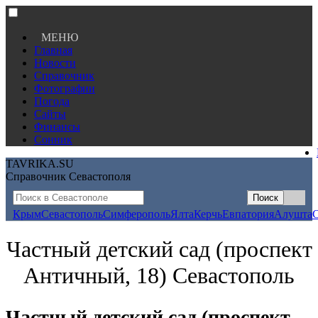
МЕНЮ
Главная
Новости
Справочник
Фотографии
Погода
Сайты
Финансы
Сонник
TAVRIKA.SU
Справочник Севастополя
Крым
Севастополь
Симферополь
Ялта
Керчь
Евпатория
Алушта
Частный детский сад (проспект
Античный, 18) Севастополь
Частный детский сад (проспект