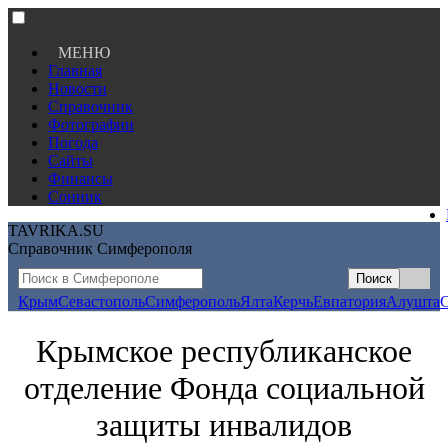
МЕНЮ
Главная
Новости
Справочник
Фотографии
Погода
Сайты
Финансы
Сонник
TAVRIKA.SU
Справочник Симферополя
Крым
Севастополь
Симферополь
Ялта
Керчь
Евпатория
Алушта
Крымское республиканское
отделение Фонда социальной
защиты инвалидов