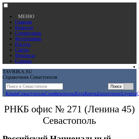
МЕНЮ
Главная
Новости
Справочник
Фотографии
Погода
Сайты
Финансы
Сонник
TAVRIKA.SU
Справочник Севастополя
Крым
Севастополь
Симферополь
Ялта
Керчь
Евпатория
Алушта
РНКБ офис № 271 (Ленина 45)
Севастополь
Российский Национальный