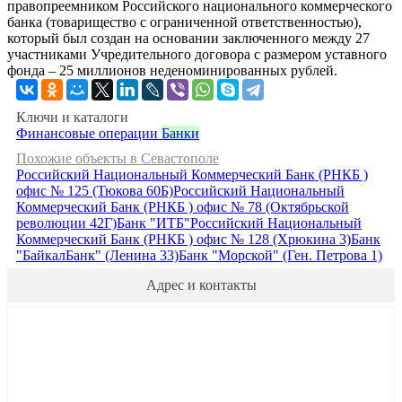
правопреемником Российского национального коммерческого
банка (товарищество с ограниченной ответственностью),
который был создан на основании заключенного между 27
участниками Учредительного договора с размером уставного
фонда – 25 миллионов неденоминированных рублей.
Ключи и каталоги
Финансовые операции
Банки
Похожие объекты в Севастополе
Российский Национальный Коммерческий Банк (РНКБ )
офис № 125 (Тюкова 60Б)
Российский Национальный
Коммерческий Банк (РНКБ ) офис № 78 (Октябрьской
революции 42Г)
Банк "ИТБ"
Российский Национальный
Коммерческий Банк (РНКБ ) офис № 128 (Хрюкина 3)
Банк
"БайкалБанк" (Ленина 33)
Банк "Морской" (Ген. Петрова 1)
Адрес и контакты