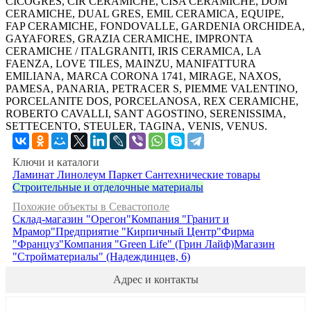
CICOGRES, CIR CERAMICHE, CISA CERAMICHE, DOM
CERAMICHE, DUAL GRES, EMIL CERAMICA, EQUIPE,
FAP CERAMICHE, FONDOVALLE, GARDENIA ORCHIDEA,
GAYAFORES, GRAZIA CERAMICHE, IMPRONTA
CERAMICHE / ITALGRANITI, IRIS CERAMICA, LA
FAENZA, LOVE TILES, MAINZU, MANIFATTURA
EMILIANA, MARCA CORONA 1741, MIRAGE, NAXOS,
PAMESA, PANARIA, PETRACER S, PIEMME VALENTINO,
PORCELANITE DOS, PORCELANOSA, REX CERAMICHE,
ROBERTO CAVALLI, SANT AGOSTINO, SERENISSIMA,
SETTECENTO, STEULER, TAGINA, VENIS, VENUS.
Ключи и каталоги
Ламинат
Линолеум
Паркет
Сантехнические товары
Строительные и отделочные материалы
Похожие объекты в Севастополе
Склад-магазин "Орегон"
Компания "Гранит и
Мрамор"
Предприятие "Кирпичный Центр"
Фирма
"Француз"
Компания "Green Life" (Грин Лайф)
Магазин
"Стройматериалы" (Надеждинцев, 6)
Адрес и контакты