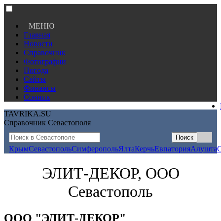
МЕНЮ
Главная
Новости
Справочник
Фотографии
Погода
Сайты
Финансы
Сонник
TAVRIKA.SU
Справочник Севастополя
Крым
Севастополь
Симферополь
Ялта
Керчь
Евпатория
Алушта
ЭЛИТ-ДЕКОР, ООО
Севастополь
ООО "ЭЛИТ-ДЕКОР"