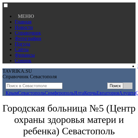
МЕНЮ
Главная
Новости
Справочник
Фотографии
Погода
Сайты
Финансы
Сонник
TAVRIKA.SU
Справочник Севастополя
Крым
Севастополь
Симферополь
Ялта
Керчь
Евпатория
Алушта
Городская больница №5 (Центр
охраны здоровья матери и
ребенка) Севастополь