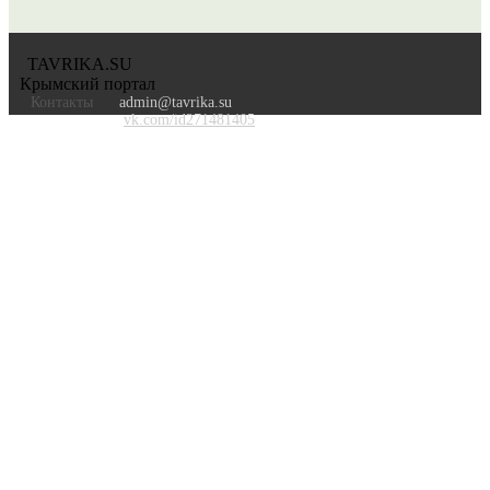
TAVRIKA.SU
Крымский портал
Контакты
admin@tavrika.su
vk.com/id271481405