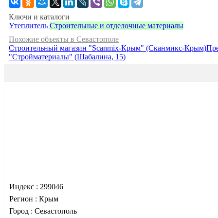
Ключи и каталоги
Утеплитель
Строительные и отделочные материалы
Похожие объекты в Севастополе
Строительный магазин "Scanmix-Крым" (Сканмикс-Крым)
Пр
"Стройматериалы" (Шабалина, 15)
Индекс :
299046
Регион :
Крым
Город :
Севастополь