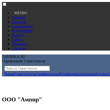
МЕНЮ
Главная
Новости
Справочник
Фотографии
Погода
Сайты
Финансы
Сонник
TAVRIKA.SU
Справочник Севастополя
Крым
Севастополь
Симферополь
Ялта
Керчь
Евпатория
Алушта
ООО "Ампир"