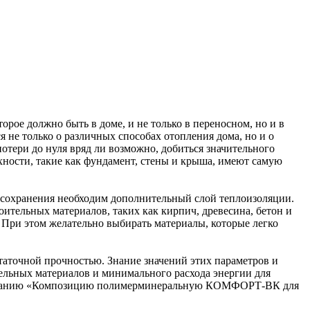
торое должно быть в доме, и не только в переносном, но и в
 не только о различных способах отопления дома, но и о
тери до нуля вряд ли возможно, добиться значительного
ности, такие как фундамент, стены и крыша, имеют самую
о сохранения необходим дополнительный слой теплоизоляции.
ительных материалов, таких как кирпич, древесина, бетон и
 При этом желательно выбирать материалы, которые легко
таточной прочностью. Знание значений этих параметров и
тельных материалов и минимального расхода энергии для
 вниманию «Композицию полимерминеральную КОМФОРТ-ВК для