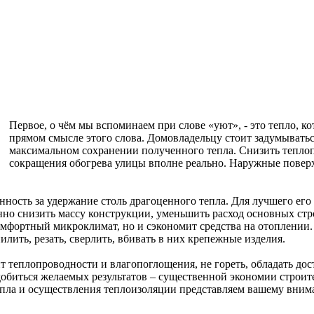
Первое, о чём мы вспоминаем при слове «уют», - это тепло, ко
прямом смысле этого слова. Домовладельцу стоит задумываться
максимальном сохранении полученного тепла. Снизить теплопо
сокращения обогрева улицы вполне реально. Наружные поверх
енность за удержание столь драгоценного тепла. Для лучшего ег
но снизить массу конструкции, уменьшить расход основных стро
омфортный микроклимат, но и сэкономит средства на отоплении.
лить, резать, сверлить, вбивать в них крепежные изделия.
 теплопроводности и влагопоглощения, не гореть, обладать дос
 добиться желаемых результатов – существенной экономии строи
ь тепла и осуществления теплоизоляции представляем вашему