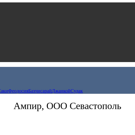
Саки
Феодосия
Бахчисарай
Джанкой
Судак
Ампир, ООО Севастополь