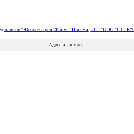
едприятие "Югпромстрой"
Фирма "Пирамида СП"
ООО "СТПК"
Адрес и контакты