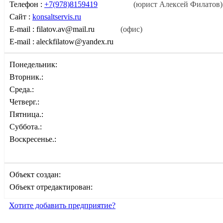
Телефон :
+7(978)8159419
(юрист Алексей Филатов)
Сайт :
konsaltservis.ru
E-mail :
filatov.av@mail.ru
(офис)
E-mail :
aleckfilatow@yandex.ru
Понедельник:
Вторник.:
Среда.:
Четверг.:
Пятница.:
Суббота.:
Воскресенье.:
Объект создан:
Объект отредактирован:
Хотите добавить предприятие?