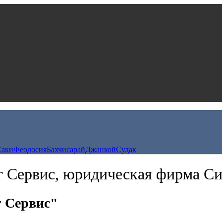
Саки
Феодосия
Бахчисарай
Джанкой
Судак
г Сервис, юридическая фирма С
 Сервис"