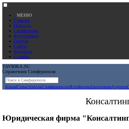
МЕНЮ
Главная
Новости
Справочник
Фотографии
Погода
Сайты
Финансы
Сонник
TAVRIKA.SU
Справочник Симферополя
Крым
Севастополь
Симферополь
Ялта
Керчь
Евпатория
Алушта
Консалтин
Юридическая фирма "Консалтинг