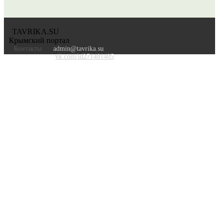
TAVRIKA.SU
Крымский портал
Контакты
admin@tavrika.su
vk.com/id271481405