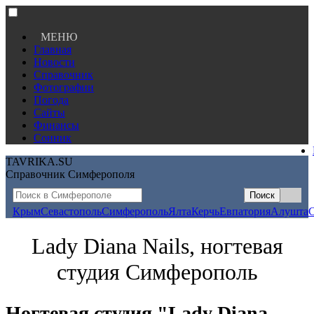
МЕНЮ
Главная
Новости
Справочник
Фотографии
Погода
Сайты
Финансы
Сонник
TAVRIKA.SU
Справочник Симферополя
Крым
Севастополь
Симферополь
Ялта
Керчь
Евпатория
Алушта
Lady Diana Nails, ногтевая
студия Симферополь
Ногтевая студия "Lady Diana